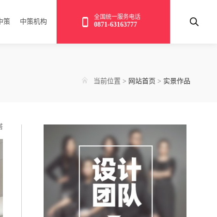
全国统一服务电话
中策
中策机构
0871-63163777
当前位置
>
网站首页
>
实景作品
搭