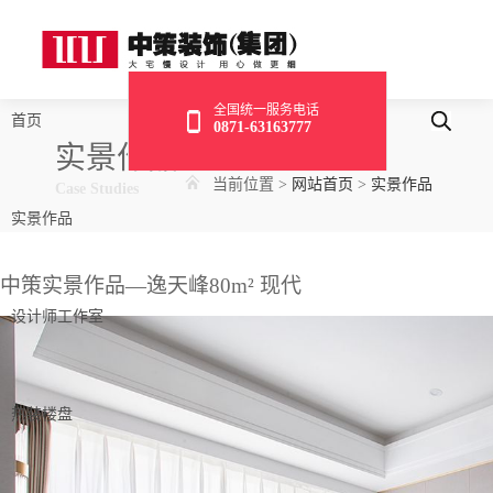
全国统一服务电话
首页
0871-63163777
实景作品
当前位置
>
网站首页
>
实景作品
Case Studies
实景作品
中策实景作品—逸天峰80m² 现代
设计师工作室
热装楼盘