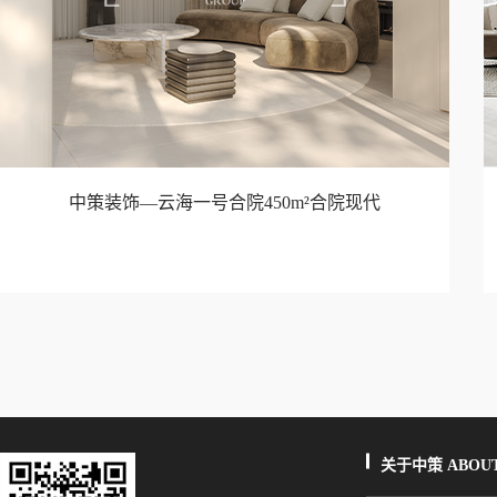
中策装饰—云海一号合院450m²合院现代
关于中策 ABOUT