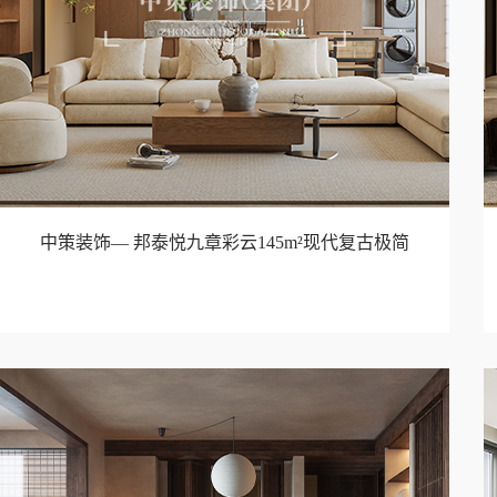
中策装饰— 邦泰悦九章彩云145m²现代复古极简