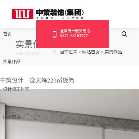
全国统一服务电话
首页
0871-63163777
实景作品
当前位置
>
网站首页
>
实景作品
Case Studies
实景作品
中策设计—逸天峰220㎡极简
设计师工作室
热装楼盘